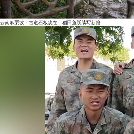
云南麻栗坡：古道石板犹在，稻田鱼跃续写新篇