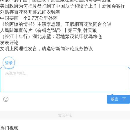
美国政府为何把算盘打到了中国瓜子和饺子上？丨新闻会客厅
刘浩存百花奖开幕式红衣独舞
中国要画一个2.7万公里外环
《给阿嬷的情书》主演李思潼、王彦桐百花奖同台合唱
人民陆军宣传片《奋楫之“陆”》丨第三集 射天狼
（长江十年行）湖北赤壁：湿地繁茂筑牢候鸟粮仓
发表评论
文明上网理性发言，请遵守新闻评论服务协议
登录
畅言一下
暂无评论
热门视频