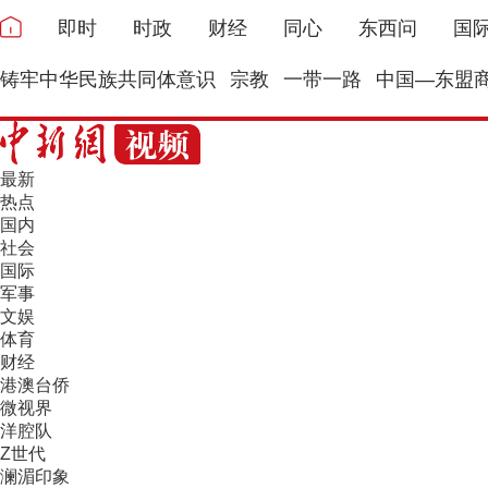
即时
时政
财经
同心
东西问
国
铸牢中华民族共同体意识
宗教
一带一路
中国—东盟
最新
热点
国内
社会
国际
军事
文娱
体育
财经
港澳台侨
微视界
洋腔队
Z世代
澜湄印象