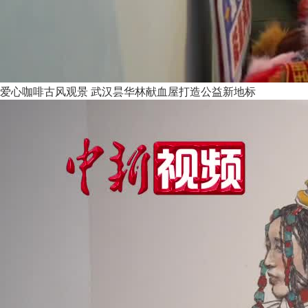
爱心咖啡古风观景 武汉昙华林献血屋打造公益新地标