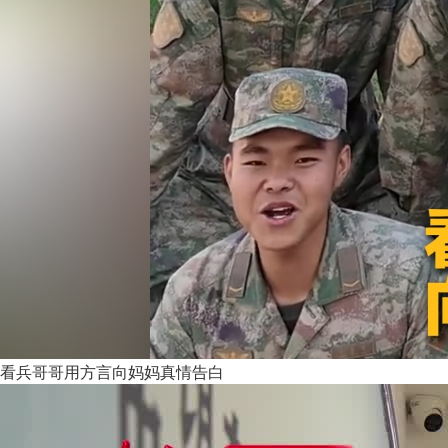
看兵哥哥用方言向妈妈真情告白