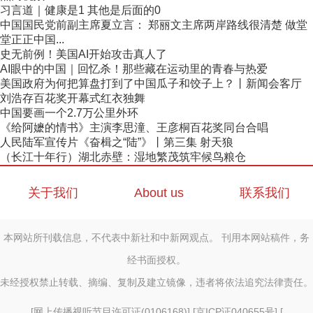
习言道｜健康是1 其他是后面的0
中国国民党前副主席夏立言： 郑丽文主席两岸路线很清楚 做堂
堂正正中国...
史无前例！美国AI开始攻击真人了
AI眼中的中国｜回忆杀！那些藏在运动里的青春与热爱
美国政府为何把算盘打到了中国瓜子和饺子上？丨新闻会客厅
刘浩存百花奖开幕式红衣独舞
中国要画一个2.7万公里外环
《给阿嬷的情书》主演李思潼、王彦桐百花奖同台合唱
人民陆军宣传片《奋楫之“陆”》丨第三集 射天狼
（长江十年行）湖北赤壁：湿地繁茂筑牢候鸟粮仓
关于我们
About us
联系我们
本网站所刊载信息，不代表中新社和中新网观点。 刊用本网站稿件，务
经书面授权。
未经授权禁止转载、摘编、复制及建立镜像，违者将依法追究法律责任。
[
网上传播视听节目许可证(0106168)
] [
京ICP证040655号
] [