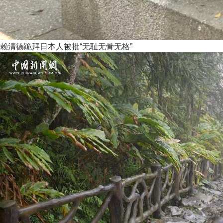
赖清德跪拜日本人被批“无耻无骨无格”