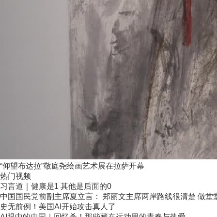
“仰望布达拉”敬庭尧绘画艺术展在拉萨开幕
热门视频
习言道｜健康是1 其他是后面的0
中国国民党前副主席夏立言： 郑丽文主席两岸路线很清楚 做堂堂正
史无前例！美国AI开始攻击真人了
AI眼中的中国｜回忆杀！那些藏在运动里的青春与热爱