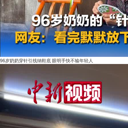
96岁奶奶穿针引线纳鞋底 眼明手快不输年轻人