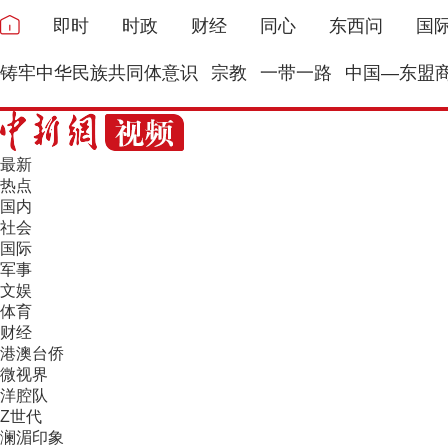
即时
时政
财经
同心
东西问
国
铸牢中华民族共同体意识
宗教
一带一路
中国—东盟
最新
热点
国内
社会
国际
军事
文娱
体育
财经
港澳台侨
微视界
洋腔队
Z世代
澜湄印象