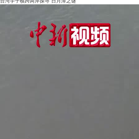
台湾学子横跨两岸探寻“日月潭之谜”