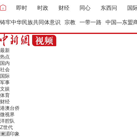
即时
时政
财经
同心
东西问
国
铸牢中华民族共同体意识
宗教
一带一路
中国—东盟
最新
热点
国内
社会
国际
军事
文娱
体育
财经
港澳台侨
微视界
洋腔队
Z世代
澜湄印象