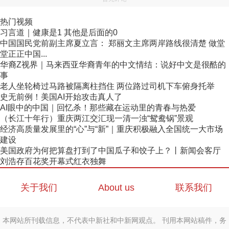
热门视频
习言道｜健康是1 其他是后面的0
中国国民党前副主席夏立言： 郑丽文主席两岸路线很清楚 做堂
堂正正中国...
华裔Z视界｜马来西亚华裔青年的中文情结：说好中文是很酷的
事
老人坐轮椅过马路被隔离柱挡住 两位路过司机下车俯身托举
史无前例！美国AI开始攻击真人了
AI眼中的中国｜回忆杀！那些藏在运动里的青春与热爱
（长江十年行）重庆两江交汇现一清一浊“鸳鸯锅”景观
经济高质量发展里的“心”与“新”｜重庆积极融入全国统一大市场
建设
美国政府为何把算盘打到了中国瓜子和饺子上？丨新闻会客厅
刘浩存百花奖开幕式红衣独舞
关于我们
About us
联系我们
本网站所刊载信息，不代表中新社和中新网观点。 刊用本网站稿件，务