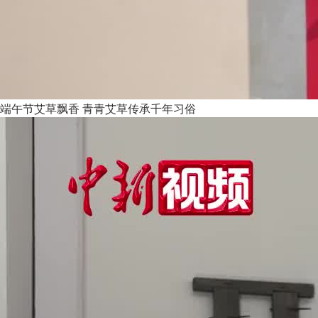
端午节艾草飘香 青青艾草传承千年习俗