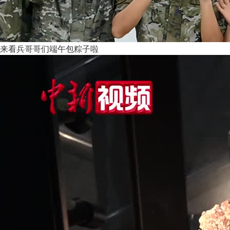
来看兵哥哥们端午包粽子啦