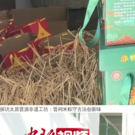
探访太原晋源非遗工坊：晋祠米粽守古法创新味