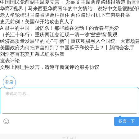
中国国民党前副主席夏立言： 郑丽文主席两岸路线很清楚 做堂堂正
华裔Z视界｜马来西亚华裔青年的中文情结：说好中文是很酷的
老人坐轮椅过马路被隔离柱挡住 两位路过司机下车俯身托举
史无前例！美国AI开始攻击真人了
AI眼中的中国｜回忆杀！那些藏在运动里的青春与热爱
（长江十年行）重庆两江交汇现一清一浊“鸳鸯锅”景观
经济高质量发展里的“心”与“新”｜重庆积极融入全国统一大市场
美国政府为何把算盘打到了中国瓜子和饺子上？丨新闻会客厅
刘浩存百花奖开幕式红衣独舞
发表评论
文明上网理性发言，请遵守新闻评论服务协议
登录
畅言一下
暂无评论