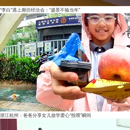
“李白”遇上廊坊经洽会：“盛景不输当年”
浙江杭州：爸爸分享女儿放学爱心“投喂”瞬间