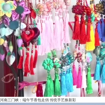
河南三门峡：端午节香包走俏 传统手艺焕新彩