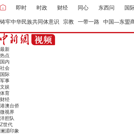
即时
时政
财经
同心
东西问
国
铸牢中华民族共同体意识
宗教
一带一路
中国—东盟
最新
热点
国内
社会
国际
军事
文娱
体育
财经
港澳台侨
微视界
洋腔队
Z世代
澜湄印象