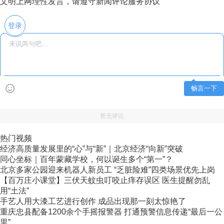
文明上网理性发言，请遵守新闻评论服务协议
登录
畅言一下
暂无评论
热门视频
经济高质量发展里的“心”与“新”｜北京经济“向新”突破
同心坐标｜百年蒙藏学校，何以诞生多个“第一”？
北京多家公园迎来机器人新员工 “乏脏险难”四类场景优先上岗
【百万庄小课堂】三伏天蚊虫叮咬止痒存误区 医生提醒勿乱
用“土法”
手艺人用大漆工艺进行创作 成品出现那一刻太惊艳了
重庆忠县配备1200余个手摇报警器 打通预警信息传递“最后一公
里”