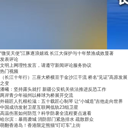
“微笑天使”江豚逐浪嬉戏 长江大保护与十年禁渔成效显著
发表评论
文明上网理性发言，请遵守新闻评论服务协议
热门视频
（长江十年行）三座大桥横亘于金沙江干流 桥名“见证”高原发展
之变
潘曦：坚持露头就打 新疆公安机关依法推进反恐工作
两岸青少年福州以棒球为桥展开交流
外籍匠人扎根松滋：五十载匠心制琴 让“小城造”吉他走向世界
中国成功发射卫星互联网低轨23组卫星
高温伤害如何防范？科学防暑全流程要点速看
哈尔滨：暴雨袭城 消防部门紧急排水 疏散群众
萌翻香港岛！香港限定熊猫“叮叮车”上街