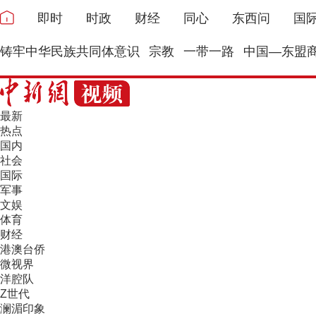
即时
时政
财经
同心
东西问
国
铸牢中华民族共同体意识
宗教
一带一路
中国—东盟
最新
热点
国内
社会
国际
军事
文娱
体育
财经
港澳台侨
微视界
洋腔队
Z世代
澜湄印象