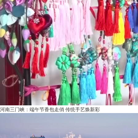
河南三门峡：端午节香包走俏 传统手艺焕新彩