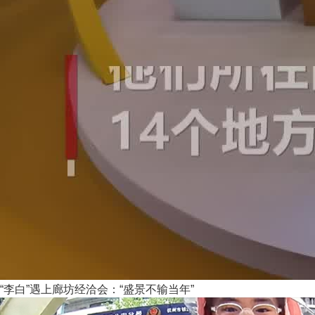
“李白”遇上廊坊经洽会：“盛景不输当年”