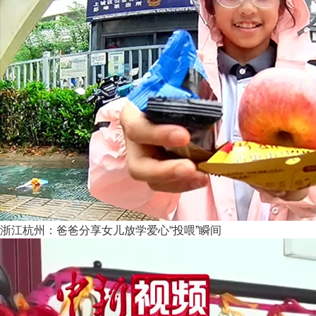
浙江杭州：爸爸分享女儿放学爱心“投喂”瞬间