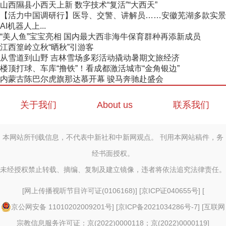
山西隰县小西天上新 数字技术“复活”“大西天”
【活力中国调研行】医导、交警、讲解员……安徽芜湖多款实景
AI机器人上...
“美人鱼”宝宝亮相 国内最大西非海牛保育群种再添新成员
江西篁岭立秋“晒秋”引游客
从雪道到山野 吉林雪场多彩活动撬动暑期文旅经济
楼顶打球、车库“撸铁”！看成都激活城市“金角银边”
内蒙古陈巴尔虎旗那达慕开幕 骏马奔驰赴盛会
关于我们
About us
联系我们
本网站所刊载信息，不代表中新社和中新网观点。 刊用本网站稿件，务
经书面授权。
未经授权禁止转载、摘编、复制及建立镜像，违者将依法追究法律责任。
[
网上传播视听节目许可证(0106168)
] [
京ICP证040655号
] [
京公网安备 11010202009201号
] [
京ICP备2021034286号-7
] [
互联网
宗教信息服务许可证：京(2022)0000118；京(2022)0000119
]