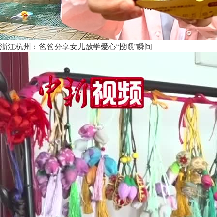
浙江杭州：爸爸分享女儿放学爱心“投喂”瞬间