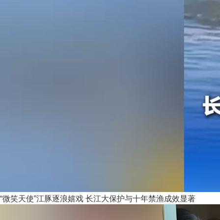
“微笑天使”江豚逐浪嬉戏 长江大保护与十年禁渔成效显著