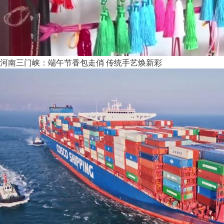
河南三门峡：端午节香包走俏 传统手艺焕新彩