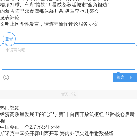
楼顶打球、车库“撸铁”！看成都激活城市“金角银边”
内蒙古陈巴尔虎旗那达慕开幕 骏马奔驰赴盛会
发表评论
文明上网理性发言，请遵守新闻评论服务协议
登录
畅言一下
暂无评论
热门视频
经济高质量发展里的“心”与“新”｜向西开放筑枢纽 丝路核心启新
程
中国要画一个2.7万公里外环
斯诺克中国公开赛山西开幕 海内外顶尖选手悉数登场