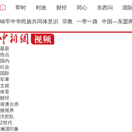
即时
时政
财经
同心
东西问
国
铸牢中华民族共同体意识
宗教
一带一路
中国—东盟
最新
热点
国内
社会
国际
军事
文娱
体育
财经
港澳台侨
微视界
洋腔队
Z世代
澜湄印象