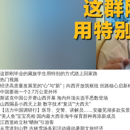
这群刚毕业的藏族学生用特别的方式踏上回家路
热门视频
经济高质量发展里的“心”与“新”｜向西开放筑枢纽 丝路核心启新
中国要画一个2.7万公里外环
斯诺克中国公开赛山西开幕 海内外顶尖选手悉数登场
山西隰县小西天上新 数字技术“复活”“大西天”
【活力中国调研行】医导、交警、讲解员……安徽芜湖多款实景AI
“美人鱼”宝宝亮相 国内最大西非海牛保育群种再添新成员
江西篁岭立秋“晒秋”引游客
从雪道到山野 吉林雪场多彩活动撬动暑期文旅经济