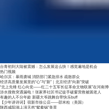
台青初到大陆被震撼：怎么发展这么快！感觉遍地是机会
热门视频
哈尔滨：暴雨袭城 消防部门紧急排水 疏散群众
经济高质量发展里的“心”与“新”｜北京经济“向新”突破
“北上先锋 红心向党——红二十五军长征革命文物联展”在河南
涉水搜救突遇漏电！张家界社区书记徒手破窗营救被困老人
有趣的人不分年龄 新疆大爷跳舞自带快乐buff
【少年讲诗词】宿新市徐公店——邵米粒（美国）
陕西咸阳湖上演天然“鸳鸯锅”美景