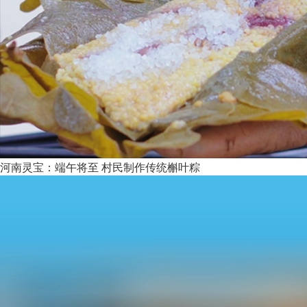
河南灵宝：端午将至 村民制作传统槲叶粽