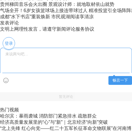
贵州梯田音乐会火出圈 景观设计师：就地取材依山就势
气场全开！6岁女孩篮球场上接连带球过人 精准投篮引全场阵阵
成都“水下书店”重装焕新 市民观湖阅读享清凉
发表评论
文明上网理性发言，请遵守新闻评论服务协议
登录
畅言一下
暂无评论
热门视频
哈尔滨：暴雨袭城 消防部门紧急排水 疏散群众
经济高质量发展里的“心”与“新”｜北京经济“向新”突破
“北上先锋 红心向党——红二十五军长征革命文物联展”在河南博