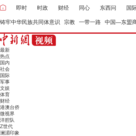
即时
时政
财经
同心
东西问
国
铸牢中华民族共同体意识
宗教
一带一路
中国—东盟
最新
热点
国内
社会
国际
军事
文娱
体育
财经
港澳台侨
微视界
洋腔队
Z世代
澜湄印象