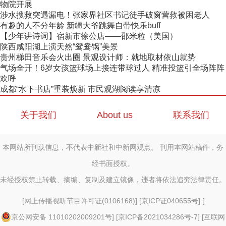
物院开展
涉水搜救突遇漏电！张家界社区书记徒手破窗营救被困老人
有趣的人不分年龄 新疆大爷跳舞自带快乐buff
【少年讲诗词】宿新市徐公店——邵米粒（美国）
陕西咸阳湖上演天然“鸳鸯锅”美景
贵州梯田音乐会火出圈 景观设计师：就地取材依山就势
气场全开！6岁女孩篮球场上接连带球过人 精准投篮引全场阵阵
欢呼
成都“水下书店”重装焕新 市民观湖阅读享清凉
关于我们
About us
联系我们
本网站所刊载信息，不代表中新社和中新网观点。 刊用本网站稿件，务
经书面授权。
未经授权禁止转载、摘编、复制及建立镜像，违者将依法追究法律责任。
[
网上传播视听节目许可证(0106168)
] [
京ICP证040655号
] [
京公网安备 11010202009201号
] [
京ICP备2021034286号-7
] [
互联网