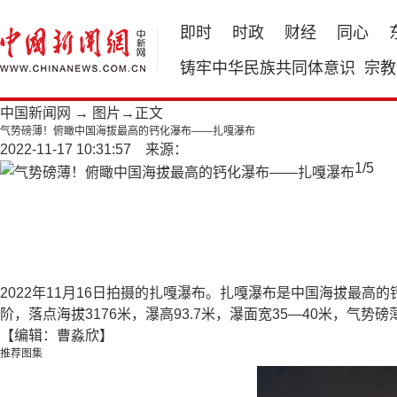
即时
时政
财经
同心
铸牢中华民族共同体意识
宗教
中国新闻网
→
图片
→正文
气势磅薄！俯瞰中国海拔最高的钙化瀑布——扎嘎瀑布
2022-11-17 10:31:57 来源：
1
/
5
2022年11月16日拍摄的扎嘎瀑布。扎嘎瀑布是中国海拔最
阶，落点海拔3176米，瀑高93.7米，瀑面宽35—40米，气势磅
【编辑：曹淼欣】
推荐图集