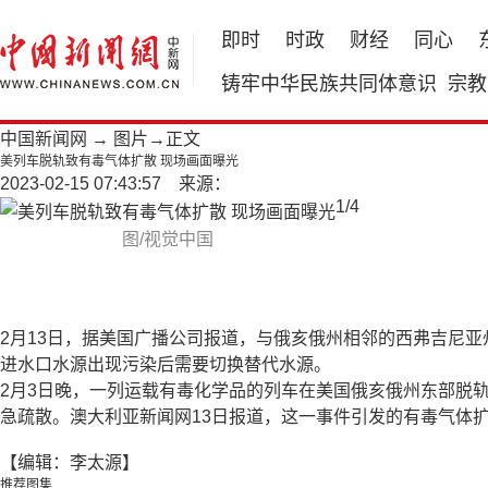
即时
时政
财经
同心
铸牢中华民族共同体意识
宗教
中国新闻网
→
图片
→正文
美列车脱轨致有毒气体扩散 现场画面曝光
2023-02-15 07:43:57 来源：
1
/
4
图/视觉中国
2月13日，据美国广播公司报道，与俄亥俄州相邻的西弗吉尼
进水口水源出现污染后需要切换替代水源。
2月3日晚，一列运载有毒化学品的列车在美国俄亥俄州东部脱
急疏散。澳大利亚新闻网13日报道，这一事件引发的有毒气体
【编辑：李太源】
推荐图集