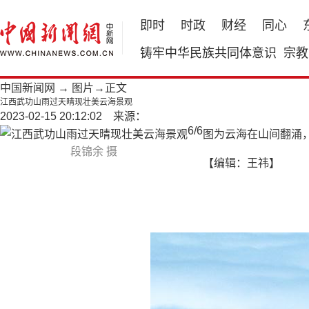
即时
时政
财经
同心
铸牢中华民族共同体意识
宗教
中国新闻网
→
图片
→正文
江西武功山雨过天晴现壮美云海景观
2023-02-15 20:12:02 来源：
6
/
6
图为云海在山间翻涌
段锦余 摄
【编辑：王祎】