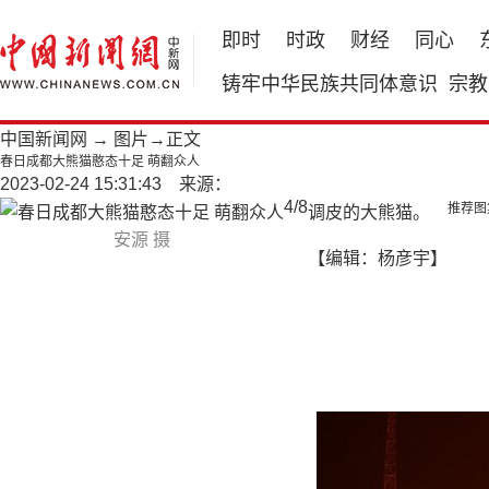
即时
时政
财经
同心
铸牢中华民族共同体意识
宗教
中国新闻网
→
图片
→正文
春日成都大熊猫憨态十足 萌翻众人
2023-02-24 15:31:43 来源：
4
/
8
推荐图
调皮的大熊猫。
安源 摄
【编辑：杨彦宇】