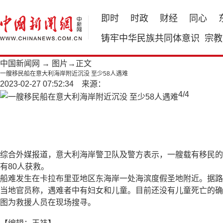
即时
时政
财经
同心
铸牢中华民族共同体意识
宗教
中国新闻网
→
图片
→正文
一艘移民船在意大利海岸附近沉没 至少58人遇难
2023-02-27 07:52:34 来源：
4
/
4
综合外媒报道，意大利海岸警卫队及警方表示，一艘载有移民的
有80人获救。
船难发生在卡拉布里亚地区东海岸一处海滨度假圣地附近。据路
当地官员称，遇难者中有妇女和儿童。目前还没有儿童死亡的确
图为救援人员在现场搜寻。