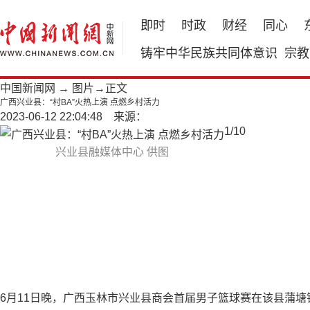
即时
时政
财经
同心
铸牢中华民族共同体意识
宗教
中国新闻网
→
图片
→正文
广西兴业县：“村BA”火热上演 点燃乡村活力
2023-06-12 22:04:48 来源：
1
/
10
兴业县融媒体中心 供图
6月11日晚，广西玉林市兴业县商会首届男子篮球赛在该县蒲