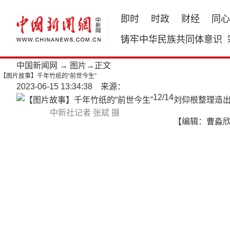
即时
时政
财经
同心
铸牢中华民族共同体意识
中国新闻网
→
图片
→正文
【图片故事】千年竹纸的“前世今生”
2023-06-15 13:34:38 来源：
12
/
14
刘仰根整理造
中新社记者 张斌 摄
【编辑：曹淼