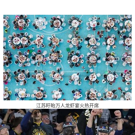
江苏盱眙万人龙虾宴火热开席