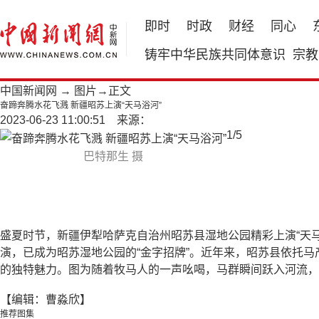
即时
时政
财经
同心
铸牢中华民族共同体意识
宗教
中国新闻网
→
图片
→正文
奋蹄奔腾水花飞溅 新疆昭苏上演“天马浴河”
2023-06-23 11:00:51 来源：
1
/
5
巴特那生 摄
盛夏时节，新疆伊犁哈萨克自治州昭苏县湿地公园精彩上演“天马
演，已成为昭苏湿地公园的“金字招牌”。近年来，昭苏县依托马
的独特魅力。图为随着牧马人的一声吆喝，马群瞬间跃入河流，
【编辑：曹淼欣】
推荐图集