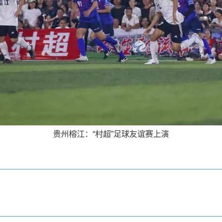
贵州榕江：“村超”足球友谊赛上演