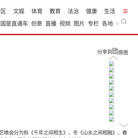
湾区
文娱
体育
教育
法治
健康
生活
国是直通车
创意
直播
视频
图片
专栏
各地
分享到
原图
花文艺晚会分为秋《千年之间相生》、冬《山水之间相融》、春