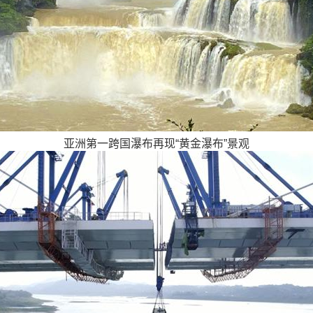
亚洲第一跨国瀑布再现“黄金瀑布”景观