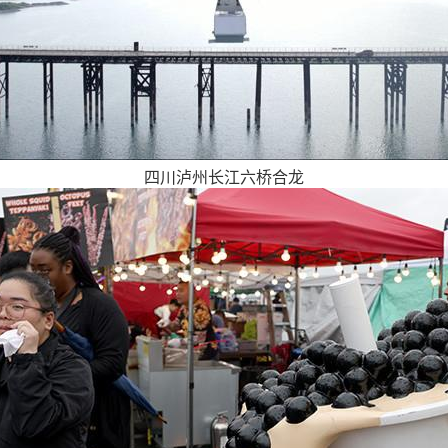
四川泸州长江六桥合龙