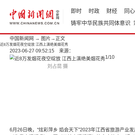
即时
时政
财经
同心
铸牢中华民族共同体意识
中国新闻网
→
图片
→正文
近8万发烟花夜空绽放 江西上演绝美烟花秀
2023-06-27 09:52:15 来源：
1
/
10
刘占昆 摄
6月26日晚，“炫彩萍乡 焰会天下”2023年江西省旅