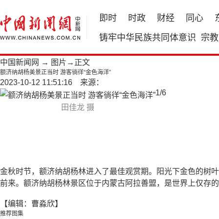
即时
时政
财经
同心
铸牢中华民族共同体意识
宗教
中国新闻网
→
图片
→正文
额济纳胡杨美景正当时 游客徜徉“金色海洋”
2023-10-12 11:51:16 来源：
1
/
6
田佳龙 摄
金秋时节，额济纳胡杨林进入了最佳观赏期。阳光下金色的树叶
前来。额济纳胡杨林景区位于内蒙古阿拉善盟，是世界上仅存的
【编辑：曹淼欣】
推荐图集