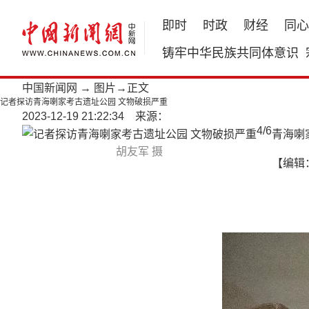
即时
时政
财经
同心
铸牢中华民族共同体意识
中国新闻网
→
图片
→正文
记者探访青海喇家考古遗址公园 文物破损严重
2023-12-19 21:22:34 来源：
4
/
6
青海喇
胡友军 摄
【编辑