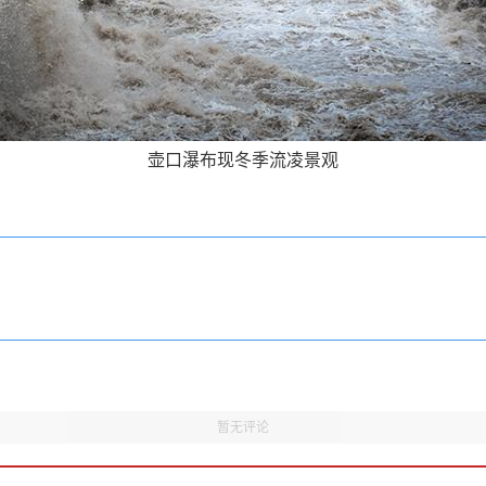
壶口瀑布现冬季流凌景观
暂无评论