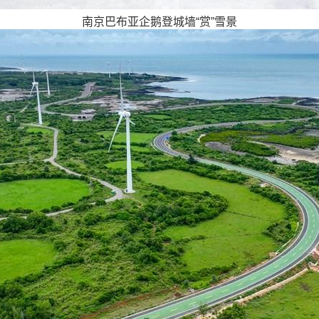
南京巴布亚企鹅登城墙“赏”雪景