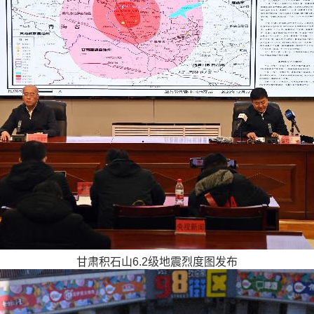
甘肃积石山6.2级地震烈度图发布