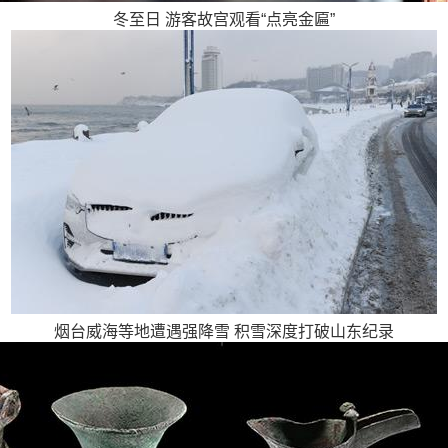
冬至日 游客故宫观看“点亮金匾”
烟台威海等地遭遇强降雪 积雪深度打破山东纪录