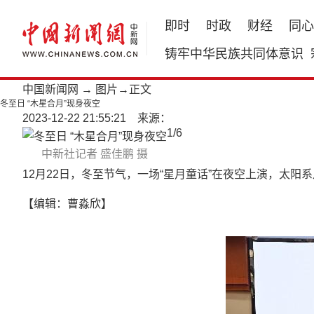
即时
时政
财经
同心
铸牢中华民族共同体意识
中国新闻网
→
图片
→正文
冬至日 “木星合月”现身夜空
2023-12-22 21:55:21 来源：
1
/
6
中新社记者 盛佳鹏 摄
12月22日，冬至节气，一场“星月童话”在夜空上演，太
【编辑：曹淼欣】