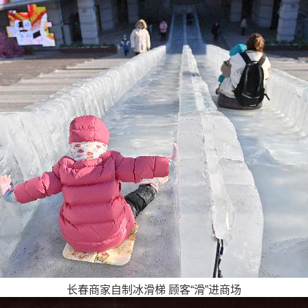
长春商家自制冰滑梯 顾客“滑”进商场