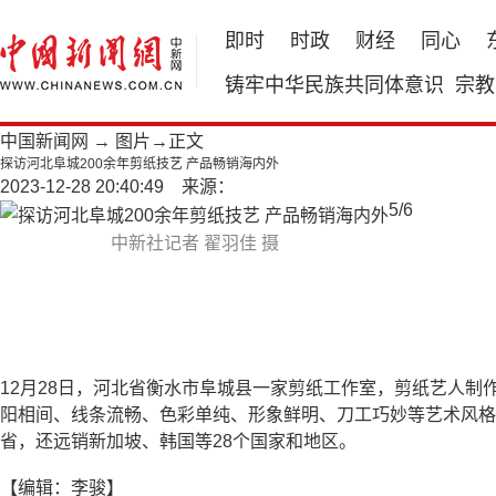
即时
时政
财经
同心
铸牢中华民族共同体意识
宗教
中国新闻网
→
图片
→正文
探访河北阜城200余年剪纸技艺 产品畅销海内外
2023-12-28 20:40:49 来源：
5
/
6
中新社记者 翟羽佳 摄
12月28日，河北省衡水市阜城县一家剪纸工作室，剪纸艺人制
阳相间、线条流畅、色彩单纯、形象鲜明、刀工巧妙等艺术风格
省，还远销新加坡、韩国等28个国家和地区。
【编辑：李骏】