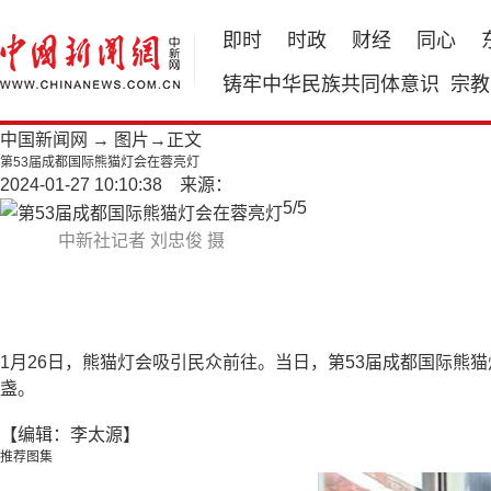
即时
时政
财经
同心
铸牢中华民族共同体意识
宗教
中国新闻网
→
图片
→正文
第53届成都国际熊猫灯会在蓉亮灯
2024-01-27 10:10:38 来源：
5
/
5
中新社记者 刘忠俊 摄
1月26日，熊猫灯会吸引民众前往。当日，第53届成都国际熊猫
盏。
【编辑：李太源】
推荐图集