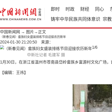
即时
时政
财经
同心
铸牢中华民族共同体意识
宗教
中国新闻网
→
图片
→正文
（新春见闻）畲族妇女盛装排练节目迎接农历新年
2024-01-30 21:20:50 来源：
1
/
6
中新社记者 毛建军 摄
1月30日，在浙江省温州市苍南县岱岭畲族乡富源村文化广场，
【编辑：王祎】