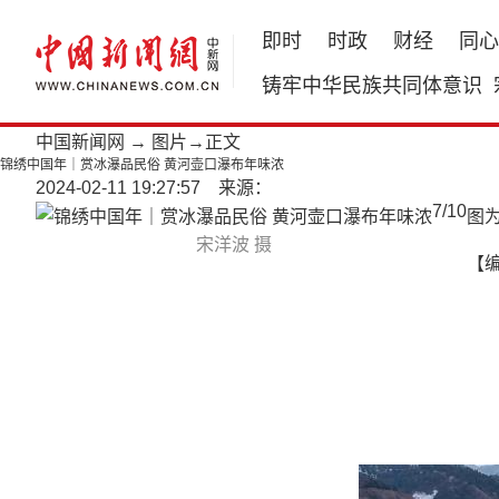
即时
时政
财经
同心
铸牢中华民族共同体意识
中国新闻网
→
图片
→正文
锦绣中国年｜赏冰瀑品民俗 黄河壶口瀑布年味浓
2024-02-11 19:27:57 来源：
7
/
10
图
宋洋波 摄
【