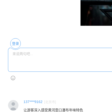
登录
137****9162
[
北京市
]
让游客深入感受黄河壶口瀑布年味特色