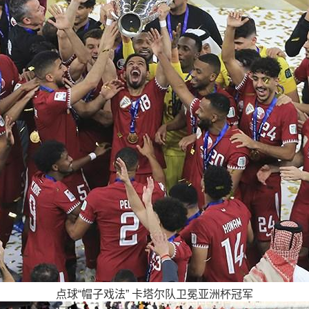
点球“帽子戏法” 卡塔尔队卫冕亚洲杯冠军