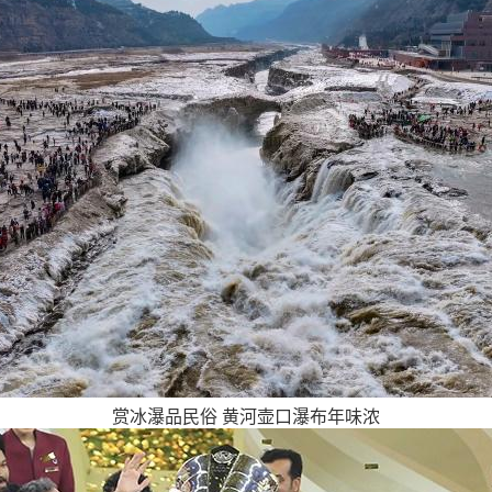
赏冰瀑品民俗 黄河壶口瀑布年味浓