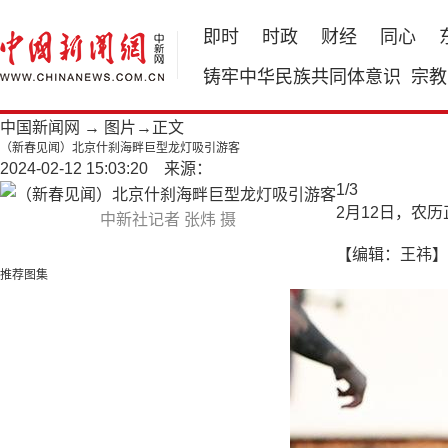
即时
时政
财经
同心
铸牢中华民族共同体意识
宗教
中国新闻网
→
图片
→正文
（新春见闻）北京什刹海畔巨型龙灯吸引游客
2024-02-12 15:03:20 来源：
1
/
3
2月12日，农历
中新社记者 张炜 摄
【编辑：王祎】
推荐图集