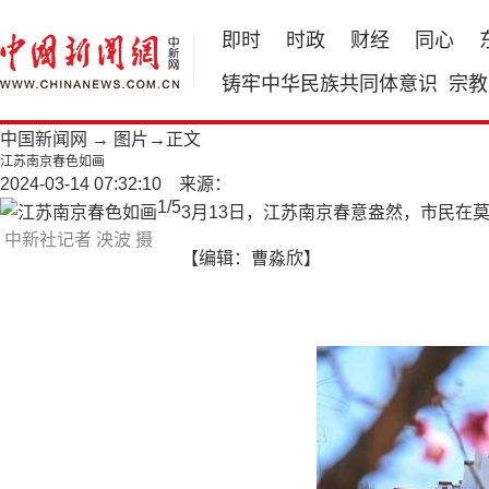
即时
时政
财经
同心
铸牢中华民族共同体意识
宗教
中国新闻网
→
图片
→正文
江苏南京春色如画
2024-03-14 07:32:10 来源：
1
/
5
3月13日，江苏南京春意盎然，市民在
中新社记者 泱波 摄
【编辑：曹淼欣】