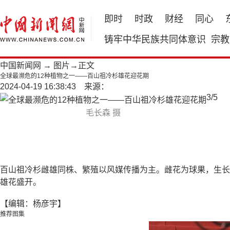
即时
时政
财经
同心
铸牢中华民族共同体意识
宗教
中国新闻网
→
图片
→正文
全球最濒危的12种植物之一——百山祖冷杉雄花迎花期
2024-04-19 16:38:43 来源：
3
/
5
毛长森 摄
百山祖冷杉雌雄同株、繁殖以风媒传播为主。雌花为球果，生长
雄花盛开。
【编辑：杨彦宇】
推荐图集