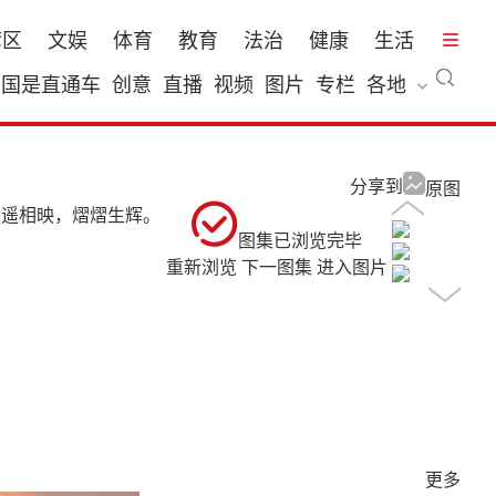
湾区
文娱
体育
教育
法治
健康
生活
国是直通车
创意
直播
视频
图片
专栏
各地
分享到
原图
遥遥相映，熠熠生辉。
图集已浏览完毕
重新浏览
下一图集
进入图片
更多