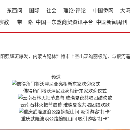
东西问
国际
社会
理论·评论
中国侨网
大
宗教
一带一路
中国—东盟商贸资讯平台
中国新闻周刊
着太阳强耀斑爆发，内蒙古锡林浩特市上空出现绚丽极光，与银河
频道
佛得角门将沃津尼亚亮相新东家欢迎仪式
云南石林火把节启幕 璀璨夏夜共唱团结欢歌
重庆武隆波浪公路蜿蜒山间 吸引游客“打卡”