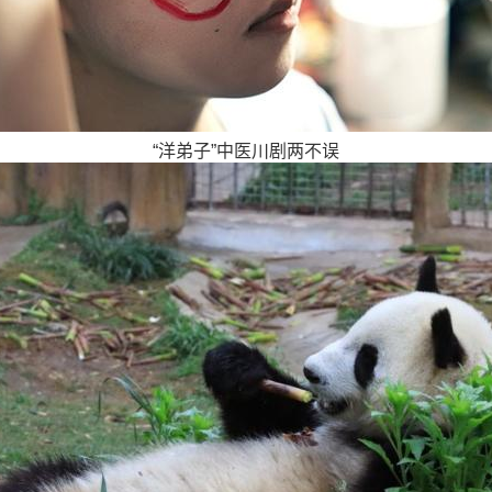
“洋弟子”中医川剧两不误