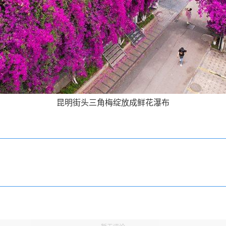
昆明街头三角梅绽放成鲜花瀑布