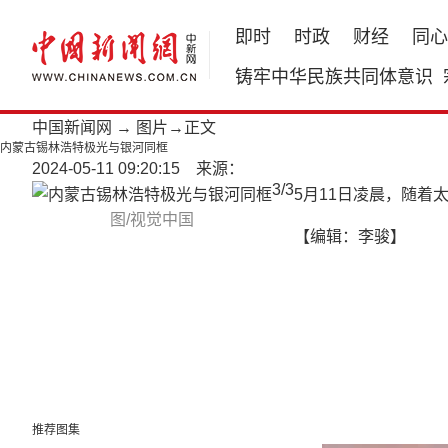
即时
时政
财经
同心
铸牢中华民族共同体意识
中国新闻网
→
图片
→正文
内蒙古锡林浩特极光与银河同框
2024-05-11 09:20:15 来源：
3
/
3
5月11日凌晨，随
图/视觉中国
【编辑：李骏】
推荐图集