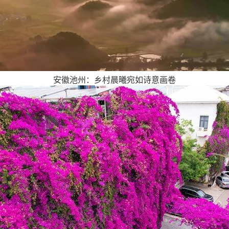
安徽池州：乡村晨曦宛如诗意画卷