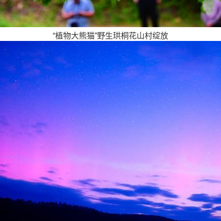
“植物大熊猫”野生珙桐花山村绽放