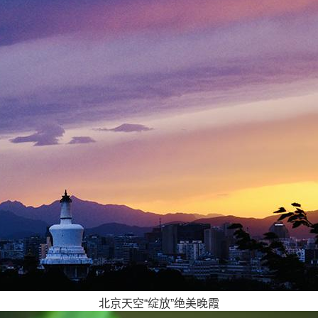
北京天空“绽放”绝美晚霞