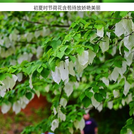
初夏时节荷花含苞待放娇艳美丽