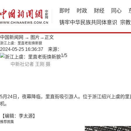
即时
时政
财经
同心
铸牢中华民族共同体意识
宗教
中国新闻网
→
图片
→正文
浙江上虞：里直老街焕新貌
2024-05-25 16:36:37 来源：
1
/
5
中新社记者 王刚 摄
5月24日，夜幕降临，里直街吸引游人。位于浙江绍兴上虞的
机。
【编辑：李太源】
推荐图集