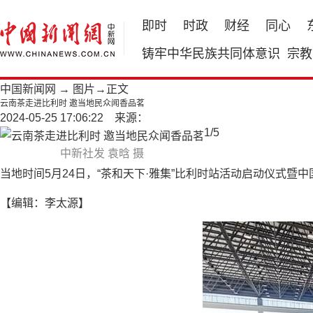
即时
时政
财经
同心
铸牢中华民族共同体意识
宗教
中国新闻网
→
图片
→正文
云南茶走进比利时 邀当地民众闻香品茗
2024-05-25 17:06:22 来源：
1
/
5
中新社发 袁晗 摄
当地时间5月24日，“茶和天下·雅集”比利时站活动启动仪式
【编辑：李太源】