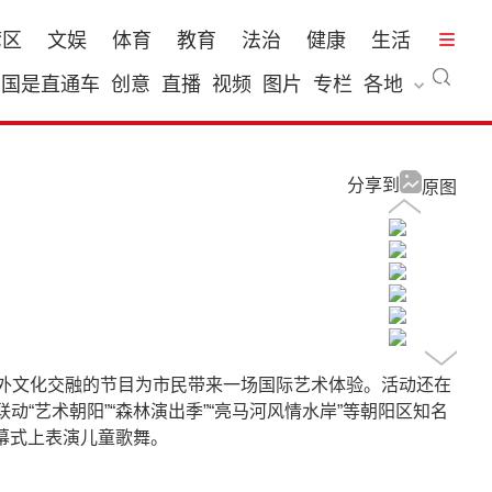
湾区
文娱
体育
教育
法治
健康
生活
国是直通车
创意
直播
视频
图片
专栏
各地
分享到
原图
中外文化交融的节目为市民带来一场国际艺术体验。活动还在
“艺术朝阳”“森林演出季”“亮马河风情水岸”等朝阳区知名
幕式上表演儿童歌舞。