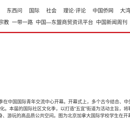
东西问
国际
社会
理论·评论
中国侨网
大
宗教
一带一路
中国—东盟商贸资讯平台
中国新闻周刊
化季在中国国际青年交流中心开幕。开幕式上，多个古今结合、
。本届的国际社区文化季，以打造“五宜”街道为活动主旨，将联动
身、游玩的高品质公共空间。图为北京加拿大国际学校学生在开