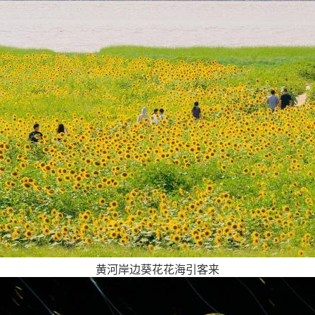
黄河岸边葵花花海引客来