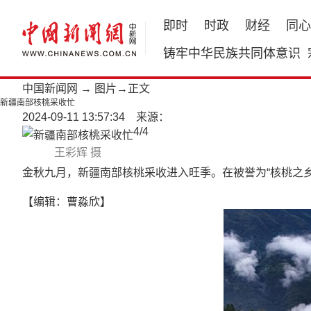
即时
时政
财经
同心
铸牢中华民族共同体意识
中国新闻网
→
图片
→正文
新疆南部核桃采收忙
2024-09-11 13:57:34 来源：
4
/
4
王彩辉 摄
金秋九月，新疆南部核桃采收进入旺季。在被誉为“核桃之
【编辑：曹淼欣】