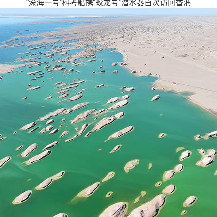
“深海一号”科考船携“蛟龙号”潜水器首次访问香港