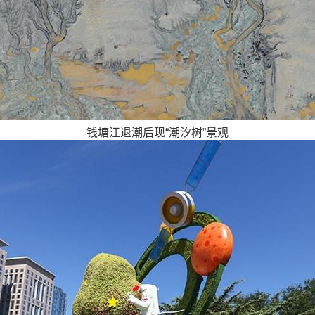
钱塘江退潮后现“潮汐树”景观