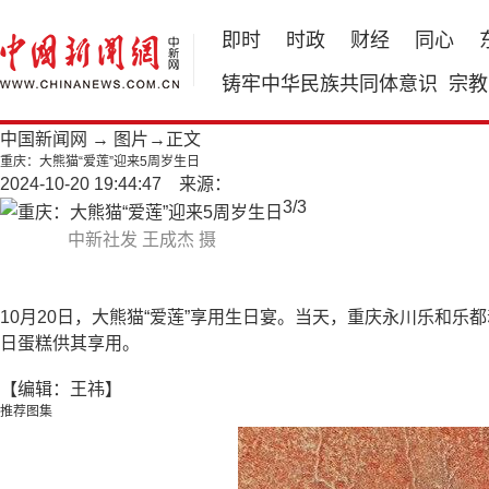
即时
时政
财经
同心
铸牢中华民族共同体意识
宗教
中国新闻网
→
图片
→正文
重庆：大熊猫“爱莲”迎来5周岁生日
2024-10-20 19:44:47 来源：
3
/
3
中新社发 王成杰 摄
10月20日，大熊猫“爱莲”享用生日宴。当天，重庆永川乐和
日蛋糕供其享用。
【编辑：王祎】
推荐图集