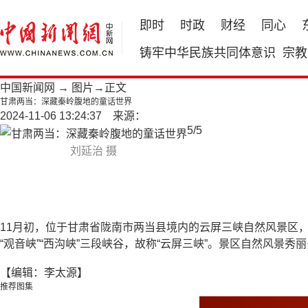
即时
时政
财经
同心
铸牢中华民族共同体意识
宗教
中国新闻网
→
图片
→正文
甘肃两当：深藏秦岭腹地的童话世界
2024-11-06 13:24:37 来源：
5
/
5
刘延治 摄
11月初，位于甘肃省陇南市两当县境内的云屏三峡自然风景区
“观音峡”“西沟峡”三段峡谷，故称“云屏三峡”。景区自然风景
【编辑：李太源】
推荐图集