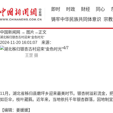
即时
时政
财经
同心
铸牢中华民族共同体意识
宗教
中国新闻网
→
图片
→正文
湖北秭归银杏古村迎来“金色时光”
2024-11-20 16:01:07 来源：
4
/
7
王罡 摄
11月，湖北省秭归县磨坪乡迎来最美时节。银杏树溢彩流金，
如巨伞，枝叶葳蕤。近年来，当地依托千年银杏群落，因地制宜
【编辑：姜媛媛】