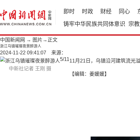
即时
时政
财经
同心
铸牢中华民族共同体意识
宗教
中国新闻网
→
图片
→正文
浙江乌镇璀璨夜景醉游人
2024-11-22 09:41:07 来源：
5
/
11
11月21日，乌镇沿河建筑流
中新社记者 王刚 摄
【编辑：姜媛媛】