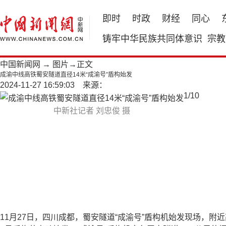
即时
时政
财经
同心
铸牢中华民族共同体意识
宗教
中国新闻网
→
图片
→正文
成渝中线高铁蜀安隧道直径14米“成渝号”盾构始发
2024-11-27 16:59:03 来源：
1
/
10
中新社记者 刘忠俊 摄
11月27日，四川成都，蜀安隧道“成渝号”盾构机始发现场，附