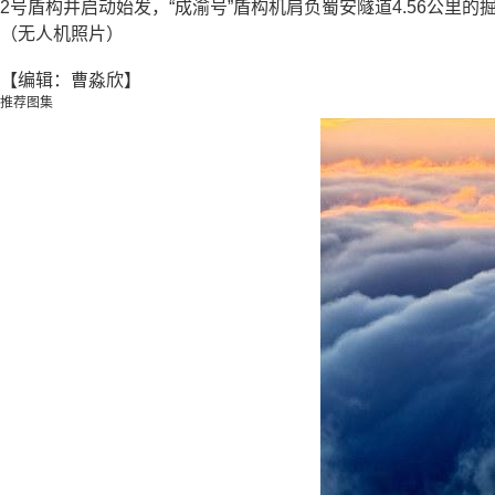
2号盾构井启动始发，“成渝号”盾构机肩负蜀安隧道4.56公里
（无人机照片）
【编辑：曹淼欣】
推荐图集