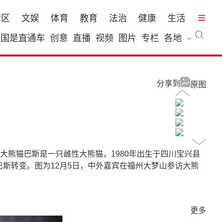
湾区
文娱
体育
教育
法治
健康
生活
国是直通车
创意
直播
视频
图片
专栏
各地
分享到
原图
熊猫巴斯是一只雌性大熊猫，1980年出生于四川宝兴县
巴斯转变。图为12月5日，中外嘉宾在福州大梦山参访大熊
更多