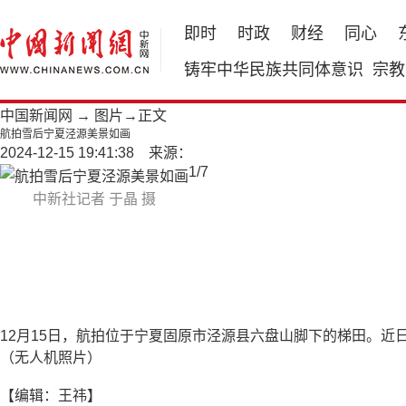
即时
时政
财经
同心
铸牢中华民族共同体意识
宗教
中国新闻网
→
图片
→正文
航拍雪后宁夏泾源美景如画
2024-12-15 19:41:38 来源：
1
/
7
中新社记者 于晶 摄
12月15日，航拍位于宁夏固原市泾源县六盘山脚下的梯田。近
（无人机照片）
【编辑：王祎】