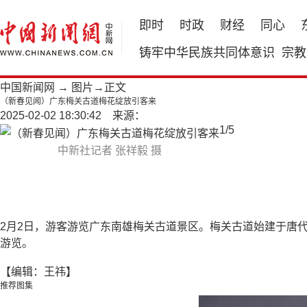
即时
时政
财经
同心
铸牢中华民族共同体意识
宗教
中国新闻网
→
图片
→正文
（新春见闻）广东梅关古道梅花绽放引客来
2025-02-02 18:30:42 来源：
1
/
5
中新社记者 张祥毅 摄
2月2日，游客游览广东南雄梅关古道景区。梅关古道始建于唐
游览。
【编辑：王祎】
推荐图集