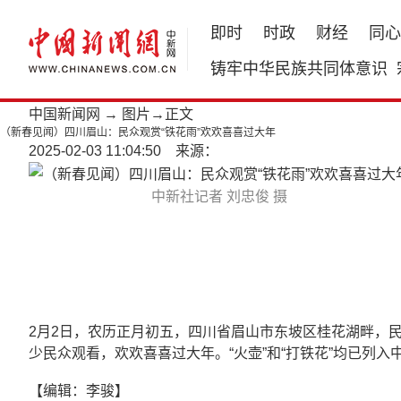
即时
时政
财经
同心
铸牢中华民族共同体意识
中国新闻网
→
图片
→正文
（新春见闻）四川眉山：民众观赏“铁花雨”欢欢喜喜过大年
2025-02-03 11:04:50 来源：
中新社记者 刘忠俊 摄
2月2日，农历正月初五，四川省眉山市东坡区桂花湖畔，民
少民众观看，欢欢喜喜过大年。“火壶”和“打铁花”均已列
【编辑：李骏】