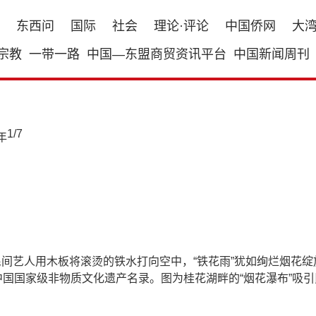
东西问
国际
社会
理论·评论
中国侨网
大
宗教
一带一路
中国—东盟商贸资讯平台
中国新闻周刊
1
/
7
间艺人用木板将滚烫的铁水打向空中，“铁花雨”犹如绚烂烟花绽放
入中国国家级非物质文化遗产名录。图为桂花湖畔的“烟花瀑布”吸