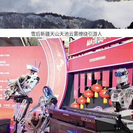
雪后新疆天山天池云雾缭绕引游人