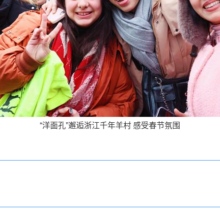
“洋面孔”邂逅浙江千年羊村 感受春节氛围