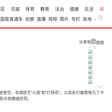
湾区
文娱
体育
教育
法治
健康
生活
国是直通车
创意
直播
视频
图片
专栏
各地
分享到
原图
夜空，非遗技艺“火壶”和“打铁花”，以及彩灯展等吸引了不
引民众拍摄或欣赏。