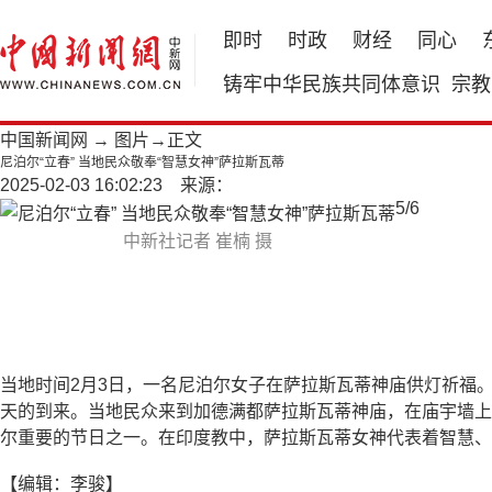
即时
时政
财经
同心
铸牢中华民族共同体意识
宗教
中国新闻网
→
图片
→正文
尼泊尔“立春” 当地民众敬奉“智慧女神”萨拉斯瓦蒂
2025-02-03 16:02:23 来源：
5
/
6
中新社记者 崔楠 摄
当地时间2月3日，一名尼泊尔女子在萨拉斯瓦蒂神庙供灯祈福。当
天的到来。当地民众来到加德满都萨拉斯瓦蒂神庙，在庙宇墙上
尔重要的节日之一。在印度教中，萨拉斯瓦蒂女神代表着智慧、
【编辑：李骏】