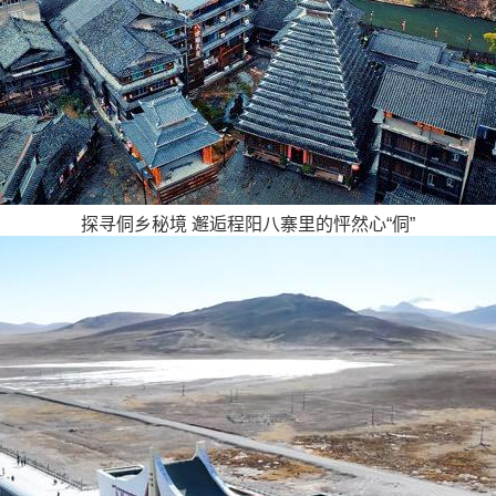
探寻侗乡秘境 邂逅程阳八寨里的怦然心“侗”