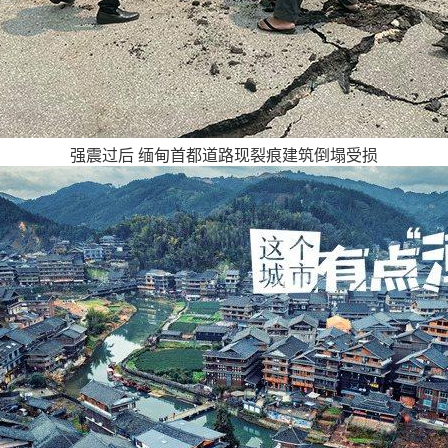
强震过后 缅甸首都道路现裂痕建筑倒塌受损