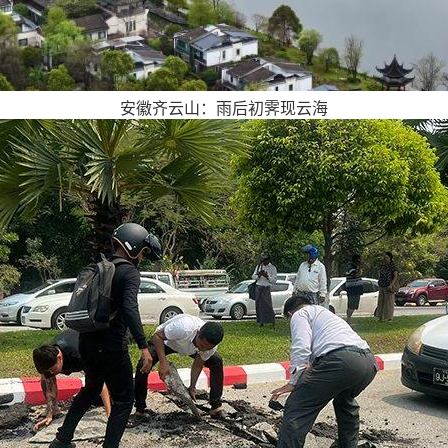
安徽齐云山：雨后初霁现云海