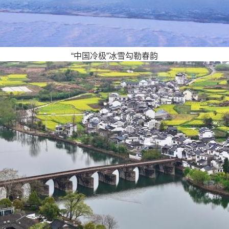
“中国冷极”冰雪勾勒春韵