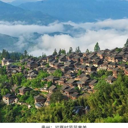
贵州：初夏时节苗寨美