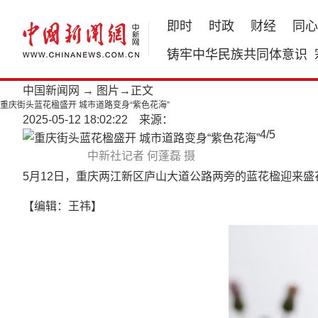
即时
时政
财经
同心
铸牢中华民族共同体意识
中国新闻网
→
图片
→正文
重庆街头蓝花楹盛开 城市道路变身“紫色花海”
2025-05-12 18:02:22 来源：
4
/
5
中新社记者 何蓬磊 摄
5月12日，重庆两江新区庐山大道公路两旁的蓝花楹迎来
【编辑：王祎】