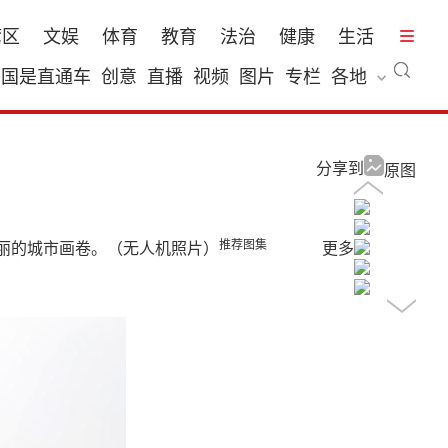
湾区
文娱
体育
教育
法治
健康
生活
国是直通车
创意
直播
视频
图片
专栏
各地
分享到
原图
推荐图集
丽的城市画卷。（无人机照片）
更多