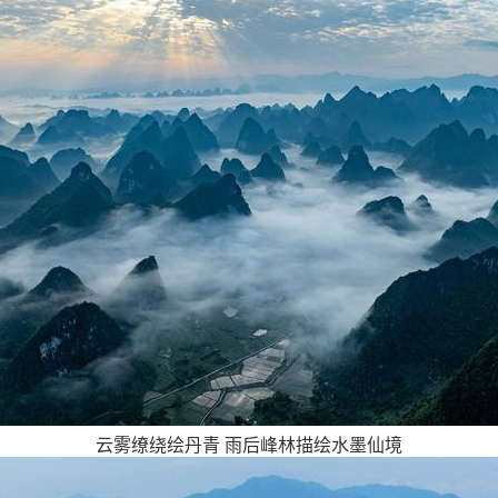
云雾缭绕绘丹青 雨后峰林描绘水墨仙境