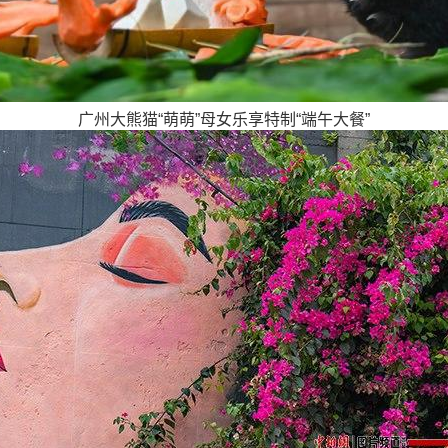
广州大熊猫“萌萌”母女乐享特制“端午大餐”