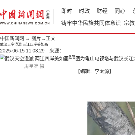
即时
时政
财经
同心
铸牢中华民族共同体意识
宗教
中国新闻网
→
图片
→正文
武汉天空澄澈 两江四岸美如画
2025-06-15 11:08:29 来源：
6
/
6
图为龟山电视塔与武汉长江
周星亮 摄
【编辑：李太源】