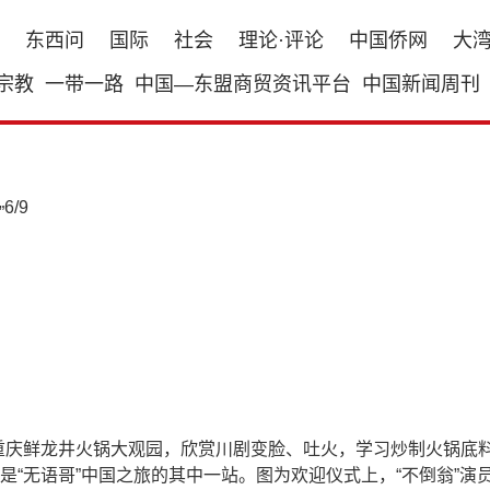
东西问
国际
社会
理论·评论
中国侨网
大
宗教
一带一路
中国—东盟商贸资讯平台
中国新闻周刊
6
/
9
庆，来到重庆鲜龙井火锅大观园，欣赏川剧变脸、吐火，学习炒制火锅底料
“无语哥”中国之旅的其中一站。图为欢迎仪式上，“不倒翁”演员