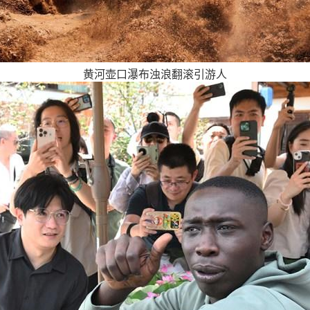
黄河壶口瀑布浊浪翻滚引游人