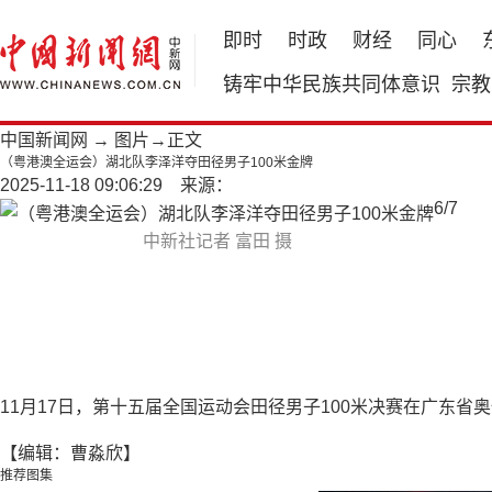
即时
时政
财经
同心
铸牢中华民族共同体意识
宗教
中国新闻网
→
图片
→正文
（粤港澳全运会）湖北队李泽洋夺田径男子100米金牌
2025-11-18 09:06:29 来源：
6
/
7
中新社记者 富田 摄
11月17日，第十五届全国运动会田径男子100米决赛在广东
【编辑：曹淼欣】
推荐图集