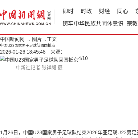
即时
时政
财经
同心
铸牢中华民族共同体意识
宗教
中国新闻网
→
图片
→正文
中国U23国家男子足球队回国抵京
2026-01-26 18:45:48 来源：
4
/
10
中新社记者 张祥毅 摄
1月26日，中国U23国家男子足球队结束2026年亚足联U2